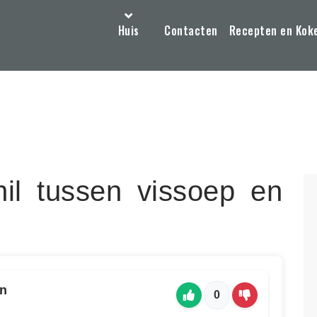
Huis
Contacten
Recepten en Kok
hil tussen vissoep en
en
0