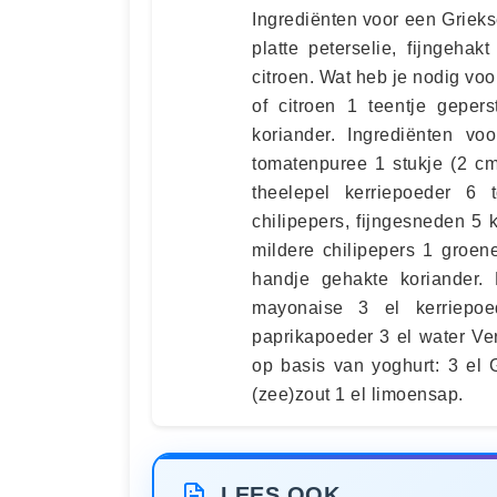
Ingrediënten voor een Grieks
platte peterselie, fijngeha
citroen. Wat heb je nodig vo
of citroen 1 teentje gepers
koriander. Ingrediënten vo
tomatenpuree 1 stukje (2 c
theelepel kerriepoeder 6 
chilipepers, fijngesneden 5 
mildere chilipepers 1 groene 
handje gehakte koriander.
mayonaise 3 el kerriepoe
paprikapoeder 3 el water Ve
op basis van yoghurt: 3 el 
(zee)zout 1 el limoensap.
LEES OOK