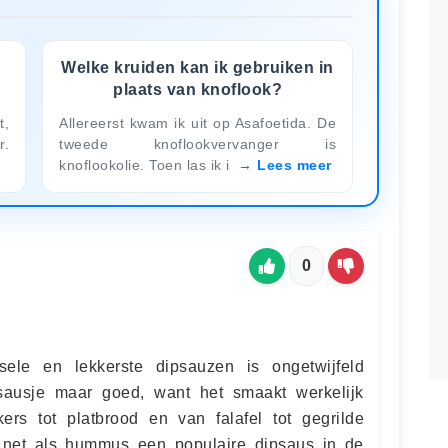
Welke kruiden kan ik gebruiken in
plaats van knoflook?
t,
Allereerst kwam ik uit op Asafoetida. De
r.
tweede knoflookvervanger is
knoflookolie. Toen las ik i
Lees meer
0
ele en lekkerste dipsauzen is ongetwijfeld
sausje maar goed, want het smaakt werkelijk
kers tot platbrood en van falafel tot gegrilde
 net als hummus een populaire dipsaus in de