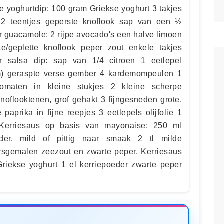
e yoghurtdip: 100 gram Griekse yoghurt 3 takjes
kt 2 teentjes geperste knoflook sap van een ½
or guacamole: 2 rijpe avocado's een halve limoen
te/geplette knoflook peper zout enkele takjes
or salsa dip: sap van 1/4 citroen 1 eetlepel
m) geraspte verse gember 4 kardemompeulen 1
tomaten in kleine stukjes 2 kleine scherpe
knoflooktenen, grof gehakt 3 fijngesneden grote,
paprika in fijne reepjes 3 eetlepels olijfolie 1
 Kerriesaus op basis van mayonaise: 250 ml
der, mild of pittig naar smaak 2 tl milde
rsgemalen zeezout en zwarte peper. Kerriesaus
Griekse yoghurt 1 el kerriepoeder zwarte peper