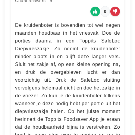
Count answers : 9
0
De kruidenboter is bovendien tot wel negen
maanden houdbaar in het vriesvak. Doe de
porties daarna in een Toppits SafeLoc
Diepvrieszakje. Zo neemt de kruidenboter
minder plaats in en blijft deze langer vers.
Sluit het zakje af, op een kleine opening na,
en druk de overgebleven lucht er dan
voorzichtig uit. Druk de SafeLoc sluiting
vervolgens helemaal dicht en doe het zakje in
de vriezer. Zo kun je de kruidenboter telkens
wanneer je deze nodig hebt per portie uit het
diepvrieszakje halen. Op het juiste moment
herinnert de Toppits Foodsaver App je eraan
dat de houdbaarheid bijna is verstreken. Zo
hoef je geen eten weg te gooien en ga je