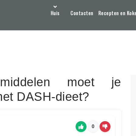
Huis
Contacten
Recepten en Kok
smiddelen moet je
 het DASH-dieet?
0