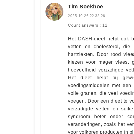
Tim Soekhoe
2025-10-26 22:38:26
Count answers : 12
Het DASH-dieet helpt ook b
vetten en cholesterol, die
hartziekten. Door rood vle
kiezen voor mager vlees, 
hoeveelheid verzadigde vet
Het dieet helpt bij gew
voedingsmiddelen met een la
volle granen, die veel voedi
voegen. Door een dieet te vo
verzadigde vetten en suik
syndroom beter onder co
veranderingen, zoals het ve
voor volkoren producten in p