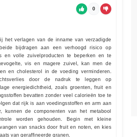
0
ij het verlagen van de inname van verzadigde
 beide bijdragen aan een verhoogd risico op
es en volle zuivelproducten te beperken en te
gevogelte, vis en magere zuivel, kan men de
ten en cholesterol in de voeding verminderen.
ichtsverlies door de nadruk te leggen op
ge energiedichtheid, zoals groenten, fruit en
ngsstoffen bevatten zonder veel calorieën toe te
lgen dat rijk is aan voedingsstoffen en arm aan
er, kunnen de componenten van het metabool
ntrole worden gehouden. Begin met kleine
rvangen van snacks door fruit en noten, en kies
laats van geraffineerde granen.