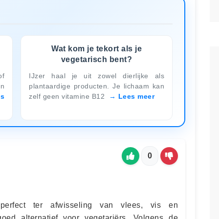
Wat kom je tekort als je
vegetarisch bent?
of
IJzer haal je uit zowel dierlijke als
en
plantaardige producten. Je lichaam kan
es
zelf geen vitamine B12
Lees meer
0
erfect ter afwisseling van vlees, vis en
oed alternatief voor vegetariërs. Volgens de