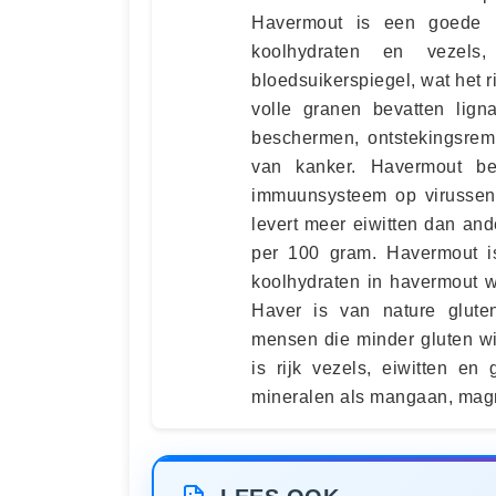
Havermout is een goede 
koolhydraten en vezel
bloedsuikerspiegel, wat het 
volle granen bevatten lign
beschermen, ontstekingsre
van kanker. Havermout be
immuunsysteem op virussen 
levert meer eiwitten dan an
per 100 gram. Havermout i
koolhydraten in havermout 
Haver is van nature glute
mensen die minder gluten wi
is rijk vezels, eiwitten e
mineralen als mangaan, magne