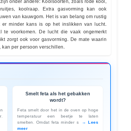
zijn onder andere: Koolsoorten, zoals rode kool,
pruitjes, koolraap. Extra gasvorming kan ook
uwen van kauwgom. Het is van belang om rustig
t er minder kans is op het inslikken van lucht.
l te voorkomen. De lucht die vaak ongemerkt
slikt zorgt ook voor gasvorming. De mate waarin
kan per persoon verschillen.
Smelt feta als het gebakken
wordt?
en
Feta smelt door het in de oven op hoge
r.
temperatuur een beetje te laten
smelten. Omdat feta minder s
Lees
meer