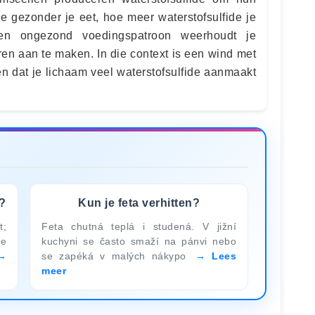
e gezonder je eet, hoe meer waterstofsulfide je
en ongezond voedingspatroon weerhoudt je
ren aan te maken. In die context is een wind met
n dat je lichaam veel waterstofsulfide aanmaakt
s?
Kun je feta verhitten?
t;
Feta chutná teplá i studená. V jižní
de
kuchyni se často smaží na pánvi nebo
se zapéká v malých nákypo
Lees
meer