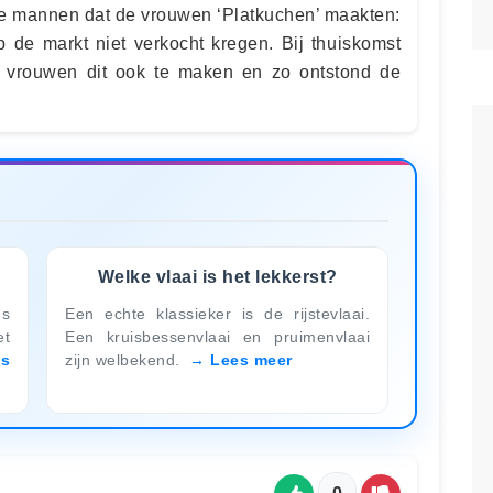
de mannen dat de vrouwen ‘Platkuchen’ maakten:
p de markt niet verkocht kregen. Bij thuiskomst
vrouwen dit ook te maken en zo ontstond de
Welke vlaai is het lekkerst?
gs
Een echte klas­sie­ker is de rijstevlaai.
et
Een kruis­bes­sen­vlaai en pruimenvlaai
es
zijn wel­be­kend.
Lees meer