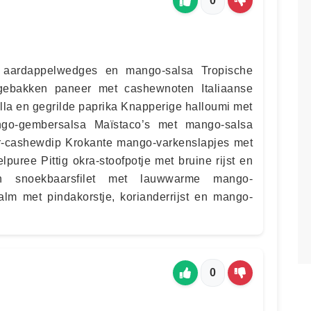
0
 aardappelwedges en mango-salsa Tropische
ebakken paneer met cashewnoten Italiaanse
la en gegrilde paprika Knapperige halloumi met
ngo-gembersalsa Maïstaco’s met mango-salsa
-cashewdip Krokante mango-varkenslapjes met
puree Pittig okra-stoofpotje met bruine rijst en
 snoekbaarsfilet met lauwwarme mango-
Zalm met pindakorstje, korianderrijst en mango-
0