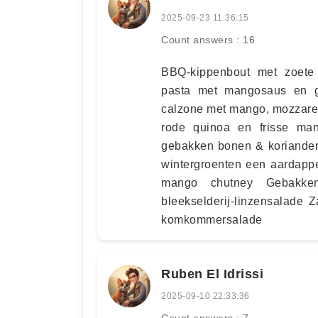
2025-09-23 11:36:15
Count answers : 16
BBQ-kippenbout met zoete
pasta met mangosaus en g
calzone met mango, mozzarel
rode quinoa en frisse ma
gebakken bonen & koriander
wintergroenten een aardappel
mango chutney Gebakken
bleekselderij-linzensalade 
komkommersalade
Ruben El Idrissi
2025-09-10 22:33:36
Count answers : 7