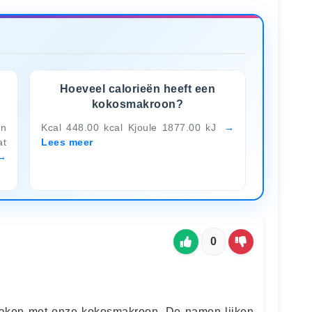
Hoeveel calorieën heeft een
kokosmakroon?
n
Kcal 448.00 kcal Kjoule 1877.00 kJ
at
Lees meer
0
aken met onze kokosmakroon. De namen lijken