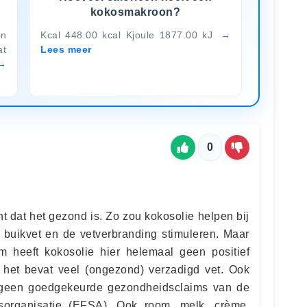
kokosmakroon?
n
Kcal 448.00 kcal Kjoule 1877.00 kJ
at
Lees meer
0
 dat het gezond is. Zo zou kokosolie helpen bij
r buikvet en de vetverbranding stimuleren. Maar
m heeft kokosolie hier helemaal geen positief
g; het bevat veel (ongezond) verzadigd vet. Ook
et geen goedgekeurde gezondheidsclaims van de
sorganisatie (EFSA). Ook room, melk, crème,