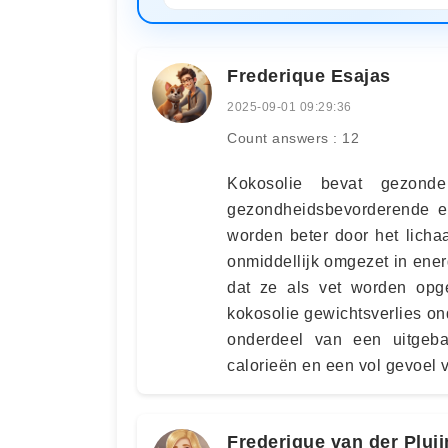
Frederique Esajas
2025-09-01 09:29:36
Count answers : 12
Kokosolie bevat gezond
gezondheidsbevorderende 
worden beter door het lich
onmiddellijk omgezet in energ
dat ze als vet worden op
kokosolie gewichtsverlies o
onderdeel van een uitgeba
calorieën en een vol gevoel v
Frederique van der Plui