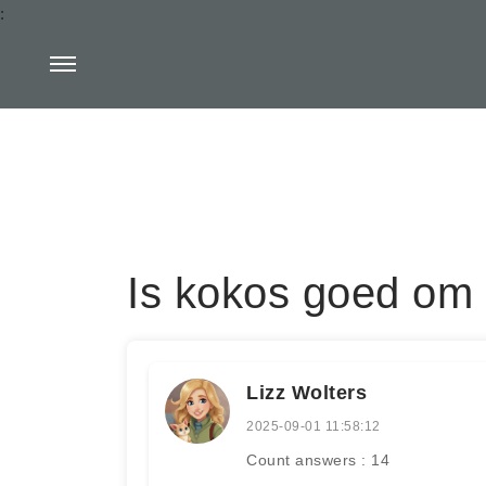
:
Is kokos goed om a
Lizz Wolters
2025-09-01 11:58:12
Count answers : 14