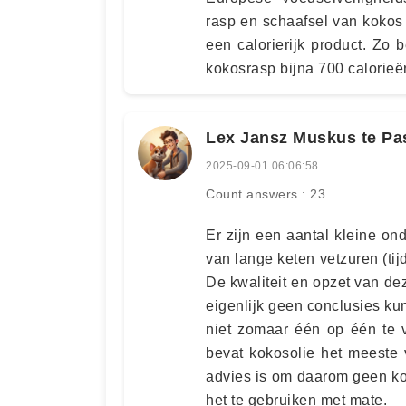
rasp en schaafsel van kokos
een calorierijk product. Zo 
kokosrasp bijna 700 calorieë
Lex Jansz Muskus te Pa
2025-09-01 06:06:58
Count answers : 23
Er zijn een aantal kleine on
van lange keten vetzuren (tij
De kwaliteit en opzet van de
eigenlijk geen conclusies ku
niet zomaar één op één te v
bevat kokosolie het meeste v
advies is om daarom geen ko
het te gebruiken met mate.