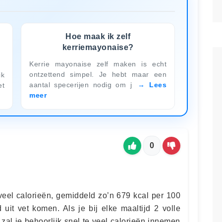
m
Hoe maak ik zelf
kerriemayonaise?
Kerrie mayonaise zelf maken is echt
ontzettend simpel. Je hebt maar een
ik
aantal specerijen nodig om j
Lees
et
meer
0
eel calorieën, gemiddeld zo’n 679 kcal per 100
 uit vet komen. Als je bij elke maaltijd 2 volle
zal je behoorlijk snel te veel calorieën innemen