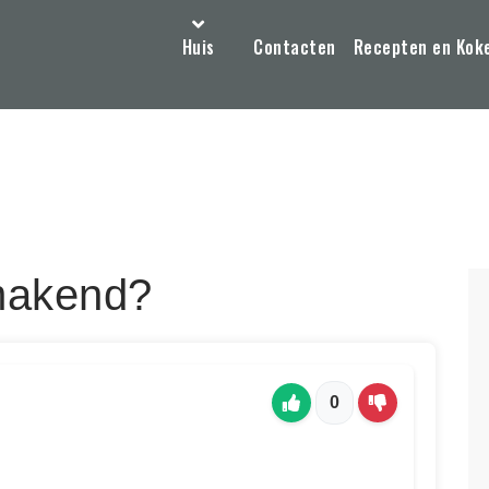
Huis
Contacten
Recepten en Kok
makend?
0