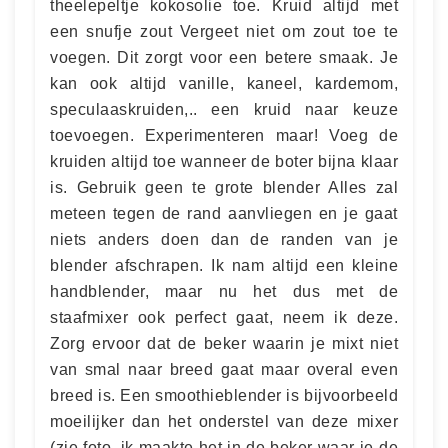
theelepeltje kokosolie toe. Kruid altijd met
een snufje zout Vergeet niet om zout toe te
voegen. Dit zorgt voor een betere smaak. Je
kan ook altijd vanille, kaneel, kardemom,
speculaaskruiden,.. een kruid naar keuze
toevoegen. Experimenteren maar! Voeg de
kruiden altijd toe wanneer de boter bijna klaar
is. Gebruik geen te grote blender Alles zal
meteen tegen de rand aanvliegen en je gaat
niets anders doen dan de randen van je
blender afschrapen. Ik nam altijd een kleine
handblender, maar nu het dus met de
staafmixer ook perfect gaat, neem ik deze.
Zorg ervoor dat de beker waarin je mixt niet
van smal naar breed gaat maar overal even
breed is. Een smoothieblender is bijvoorbeeld
moeilijker dan het onderstel van deze mixer
(zie foto, ik maakte het in de beker waar je de