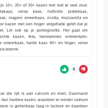
jn 10+, 20+ of 30+ kazen met niet te veel zout.
ekaas, verse kaas, halfvolle plattekaas,
kaas, magere smeerkaas, ricotta, mozzarella en
oor kazen met een hoger vetgehalte geldt dat je
et. Let ook op je portiegrootte. Het gaat om
achte kazen, feta, leerdammer, emmentaler,
te smeerkaas, harde kaas 40+ en hoger, verse
ascarpone.
0
as die rijk is aan calcium en eiwit. Daarnaast
t dan hardere kazen, waardoor er minder natrium
ature is geitenkaas laag in lactose en daardoor