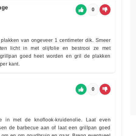
nge
0
e plakken van ongeveer 1 centimeter dik. Smeer
n licht in met olijfolie en bestrooi ze met
 grillpan goed heet worden en gril de plakken
per kant.
0
e in met de knoflook-kruidenolie. Laat even
sen de barbecue aan of laat een grillpan goed
s om en om goudbruin en gaar. Breng eventueel