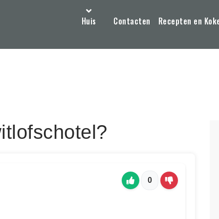
Huis
Contacten
Recepten en Kok
tlofschotel?
0