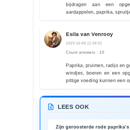
bijdragen aan een opgeb
aardappelen, paprika, spruitje
Esila van Venrooy
2025-10-06 12:38:52
Count answers : 10
Paprika, pruimen, radijs en 
windjes, boeren en een opg
pittige voeding kunnen een 
LEES OOK
Zijn geroosterde rode paprika's