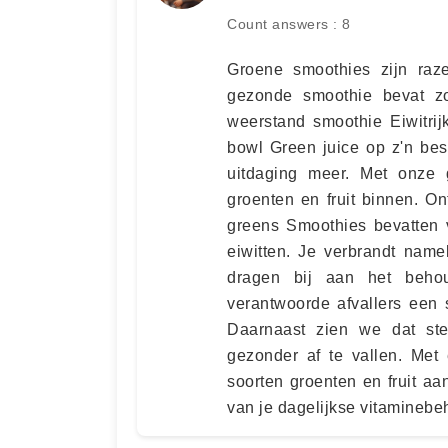
Count answers : 8
Groene smoothies zijn raz
gezonde smoothie bevat zo
weerstand smoothie Eiwitri
bowl Green juice op z'n bes
uitdaging meer. Met onze g
groenten en fruit binnen. O
greens Smoothies bevatten v
eiwitten. Je verbrandt namel
dragen bij aan het beho
verantwoorde afvallers een
Daarnaast zien we dat st
gezonder af te vallen. Met
soorten groenten en fruit aa
van je dagelijkse vitaminebe